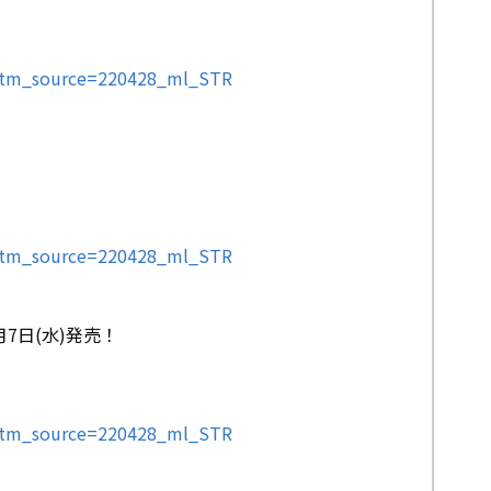
&utm_source=220428_ml_STR
&utm_source=220428_ml_STR
2月7日(水)発売！
&utm_source=220428_ml_STR