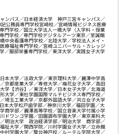
ャンパス／日本経済大学 神戸三宮キャンパス／
簿記公務員専門学校宮崎校／宮崎情報ビジネス医療
専門学校／国立大学法人一橋大学（入学料・授業
専門学校／専門学校デジタルアーツ東京／至誠館
橋中央看護専門学校／北陸大学／学校法人メイ・
医療福祉専門学校／宮崎ユニバーサル・カレッジ
学／服部栄養専門学校／東洋大学／実践女子大学
日本大学／法政大学／東京理科大学／麗澤中学高
／京都産業大学／専修大学／梅花女子大学／高田
大学【渋谷】／東洋大学／日本女子大学／北海道
形大学／東杜学園国際マルチビジネス専門学校／
／埼玉工業大学／京都外国語大学／共立女子大学
／日本大学松戸歯学部／神奈川大学／福田学園／大
学商学部／麗澤高等学校／国立音楽大学付属小学
川ドワンゴ学園／田園調布学園大学／東京薬科大
／明治大学 政治経済学部／明治大学 商学部／
福祉大学／関西学院／川村学園女子大学／立命館
中村学園大学／駿台神戸校／ルーテル学院大学／