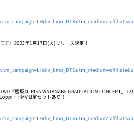
113/?utm_campaign=LHdiv_bmo_DT&utm_medium=affiliate
ーモア』2023年1月17日(火)リリース決定！
110/?utm_campaign=LHdiv_bmo_DT&utm_medium=affiliate
櫻坂46 RISA WATANABE GRADUATION CONCERT』1
ppi・HMV限定セットあり！
134/?utm_campaign=LHdiv_bmo_DT&utm_medium=affiliate