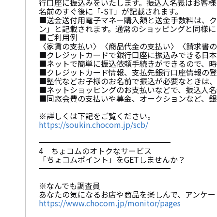
行口座に振込みをいたします。振込人名義はお客様
名前のすぐ後に「-ST」が記載されます。
■送金送付用電子マネー購入額と送金手数料は、ク
ン」と記載されます。通常のショッピングと同様に
■ご利用例
〈家賃の支払い〉〈商品代金の支払い〉〈請求書の
■クレジットカードで銀行口座に振込みできる日本
■ネットで簡単に振込依頼手続きができるので、時
■クレジットカード情報、支払先銀行口座情報の登
■塾代などお子様のお名前で振込が必要なときは、
■ネットショッピングのお支払いなどで、振込人名
■同窓会費の支払いや募金、オークションなど、銀
※詳しくは下記をご覧ください。
https://soukin.chocom.jp/scb/
━━━━━━━━━━━━━━━━━
4 ちょコムのオトクなサービス
「ちょコムポイント」をGETしませんか？
━━━━━━━━━━━━━━━━━
※なんでも調査員
あなたの気になるお店や商品を楽しんで、アンケー
https://www.chocom.jp/monitor/pages