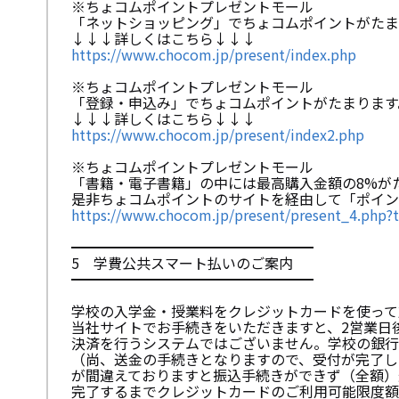
※ちょコムポイントプレゼントモール
「ネットショッピング」でちょコムポイントがたま
↓↓↓詳しくはこちら↓↓↓
https://www.chocom.jp/present/index.php
※ちょコムポイントプレゼントモール
「登録・申込み」でちょコムポイントがたまります
↓↓↓詳しくはこちら↓↓↓
https://www.chocom.jp/present/index2.php
※ちょコムポイントプレゼントモール
「書籍・電子書籍」の中には最高購入金額の8%が
是非ちょコムポイントのサイトを経由して「ポイン
https://www.chocom.jp/present/present_4.php?
━━━━━━━━━━━━━━━━━
5 学費公共スマート払いのご案内
━━━━━━━━━━━━━━━━━
学校の入学金・授業料をクレジットカードを使って
当社サイトでお手続きをいただきますと、2営業日
決済を行うシステムではございません。学校の銀行
（尚、送金の手続きとなりますので、受付が完了し
が間違えておりますと振込手続きができず（全額）
完了するまでクレジットカードのご利用可能限度額