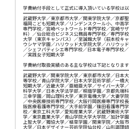
学費納付手段として正式に導入頂いている学校は以
━━━━━━━━━━━━━━━━━━━━━━━
武蔵野大学／東京都市大学／関東学院大学／京都聖
福岡こども短期大学／リンデンスクール小、中高学
専門学校／宮崎ペットワールド専門学校／宮崎サザ
料）／仙台総合ビジネス公務員専門学校／専門学校
大学（東京キャンパス）／至誠館大学（萩本校キャ
ウシヤマ学園／ハリウッド大学院大学／ハリウッド
／シェフパティシエ専門学校／日本電子専門学校／
／実践女子短期大学
学費納付取扱実績のある主な学校は下記となります
━━━━━━━━━━━━━━━━━━━━━━━
武蔵野大学／関東学院大学／東京都市大学／日本大
等学校／青山学院大学／日本大学芸術学部／一橋大
短期大学／近畿大学／亜細亜大学／サイバー大学／
科学大学／日本大学法学部／桐蔭学園／京都先端科
三幸学園／岡山理科大学／東京電機大学／大妻学院
／中央医療技術専門学校／大阪行岡医療専門学校長
阪医療看護専門学校／大手前学園／篠田看護専門学
校／東京工科大学／愛知産業大学／武蔵野美術大学
学／東京農業大学／青山学院大学大学院／加計学園
上智大学／獨協大学／植草学園／関東学院／大阪市
大学／日本デザイナー芸術学院仙台校／山形調理師