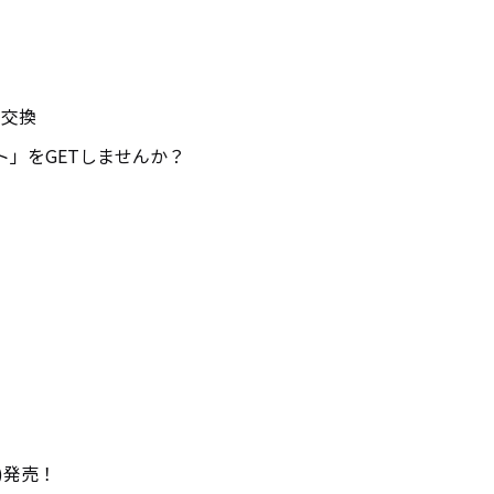
で交換
」をGETしませんか？
水)発売！