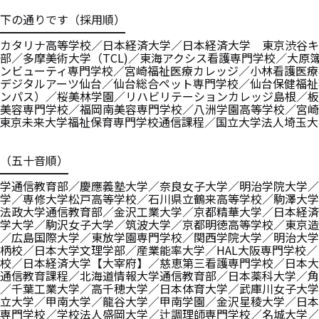
下の通りです（採用順）
━━━━━━━━━━━
カタリナ高等学校／日本経済大学／日本経済大学 東京渋谷キ
部／多摩美術大学（TCL)／東海アクシス看護専門学校／大原
ンビューティ専門学校／宮崎福祉医療カレッジ／小林看護医療
デジタルアーツ仙台／仙台総合ペット専門学校／仙台保健福祉
ンパス）／桜美林学園／リハビリテーションカレッジ島根／板
美容専門学校／福岡南美容専門学校／八洲学園高等学校／宮崎
東京未来大学福祉保育専門学校通信課程／国立大学法人埼玉大
（五十音順）
━━━━━━
学通信教育部／慶應義塾大学／奈良女子大学／明治学院大学／
学／専修大学松戸高等学校／石川県立鶴来高等学校／駒澤大学
法政大学通信教育部／金沢工業大学／京都精華大学／日本経済
学大学／駒沢女子大学／筑波大学／京都明徳高等学校／東京造
／広島国際大学／東放学園専門学校／関西学院大学／明治大学
柄校／日本大学文理学部／産業能率大学／HAL大阪専門学校
校／日本経済大学【大宰府】／慈恵第三看護専門学校／日本大
通信教育課程／北海道情報大学通信教育部／日本薬科大学／角
／千葉工業大学／高千穂大学／日本体育大学／武庫川女子大学
立大学／甲南大学／龍谷大学／甲南学園／金沢星稜大学／日本
専門学校／学校法人盛岡大学／辻調理師専門学校／名城大学／