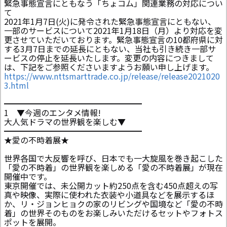
緊急事態宣言にともなう「ちょコム」関連業務の対応につい
て
2021年1月7日(火)に発令された緊急事態宣言にともない、
一部のサービスについて2021年1月18日（月）より対応を変
更させていただいております。緊急事態宣言の10都府県に対
する3月7日までの延長にともない、当社も引き続き一部サ
ービスの停止を延長いたします。変更の内容につきまして
は、下記をご参照くださいますようお願い申し上げます。
https://www.nttsmarttrade.co.jp/release/release2021020
3.html
━━━━━━━━━━━━━━━━━
1 ▼今週のエンタメ情報!
大人気ドラマの世界観を楽しむ▼
━━━━━━━━━━━━━━━━━
★愛の不時着展★
世界各国で大反響を呼び、日本でも一大旋風を巻き起こした
「愛の不時着」の世界観を楽しめる「愛の不時着展」が現在
開催中です。
東京開催では、未公開カット約250点を含む450点超えの写
真や映像、実際に使われた衣装や小道具などを展示するほ
か、リ・ジョンヒョクの家のリビングや国境など「愛の不時
着」の世界そのものをお楽しみいただけるセットやフォトス
ポットを展開。