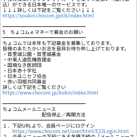
込）ができる日本唯一のサービスです。
↓↓↓詳しくは下記をご覧ください↓↓↓
https://soukin.chocom.jp/cb/index.html
━━━━━━━━━━━━━━━━━
5 ちょコムｅマネーで募金のお願い
━━━━━━━━━━━━━━━━━
ちょコムでは本年も下記募金を募集しております。
皆様のあたたかいお志を是非お待ち申し上げております。
・首里城公園・首里城基金
・中東人道危機救援金
・国境なき医師団
・日本赤十字社
・日本ユニセフ協会
・赤い羽根共同募金
詳しくは下記をご覧ください
https://www.chocom.jp/bokin/index.html
━━━━━━━━━━━━━━━━━
ちょコムメールニュース
配信停止／再開方法
━━━━━━━━━━━━━━━━━
１．下記URLより、会員ページにログイン
https://www.chocom.net/user/html/E22Login.html
２．会員メニューの下段にある各種手続の「メールニュース